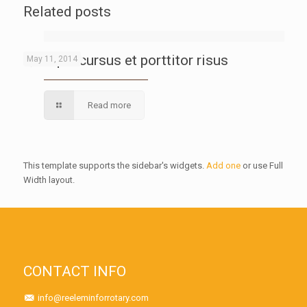
Related posts
Quisque cursus et porttitor risus
May 11, 2014
Read more
This template supports the sidebar's widgets.
Add one
or use Full
Width layout.
CONTACT INFO
info@reeleminforrotary.com