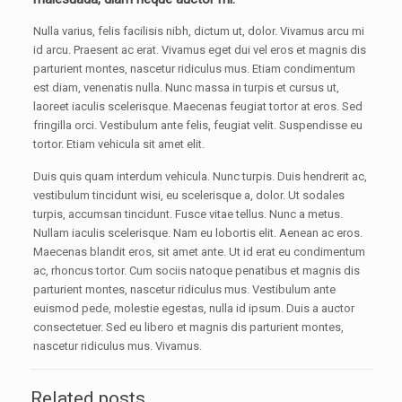
Nulla varius, felis facilisis nibh, dictum ut, dolor. Vivamus arcu mi
id arcu. Praesent ac erat. Vivamus eget dui vel eros et magnis dis
parturient montes, nascetur ridiculus mus. Etiam condimentum
est diam, venenatis nulla. Nunc massa in turpis et cursus ut,
laoreet iaculis scelerisque. Maecenas feugiat tortor at eros. Sed
fringilla orci. Vestibulum ante felis, feugiat velit. Suspendisse eu
tortor. Etiam vehicula sit amet elit.
Duis quis quam interdum vehicula. Nunc turpis. Duis hendrerit ac,
vestibulum tincidunt wisi, eu scelerisque a, dolor. Ut sodales
turpis, accumsan tincidunt. Fusce vitae tellus. Nunc a metus.
Nullam iaculis scelerisque. Nam eu lobortis elit. Aenean ac eros.
Maecenas blandit eros, sit amet ante. Ut id erat eu condimentum
ac, rhoncus tortor. Cum sociis natoque penatibus et magnis dis
parturient montes, nascetur ridiculus mus. Vestibulum ante
euismod pede, molestie egestas, nulla id ipsum. Duis a auctor
consectetuer. Sed eu libero et magnis dis parturient montes,
nascetur ridiculus mus. Vivamus.
Related posts