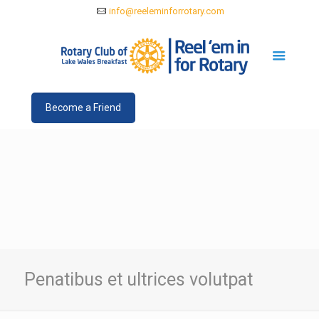
info@reeleminforrotary.com
Become a Friend
Penatibus et ultrices volutpat