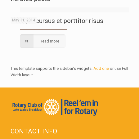
Quisque cursus et porttitor risus
May 11, 2014
Read more
This template supports the sidebar's widgets.
Add one
or use Full
Width layout.
CONTACT INFO